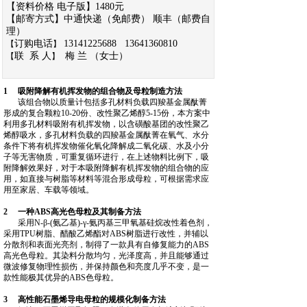
【资料价格 电子版】1480元
【邮寄方式】中通快递（免邮费） 顺丰（邮费自
理）
订购电话
13141225688 13641360810
【
】
联 系 人
梅 兰 （女士）
【
】
1 吸附降解有机挥发物的组合物及母粒制造方法
该组合物以质量计包括多孔材料负载四羧基金属酞菁
形成的复合颗粒10‑20份、改性聚乙烯醇5‑15份，本方案中
利用多孔材料吸附有机挥发物，以含磺酸基团的改性聚乙
烯醇吸水，多孔材料负载的四羧基金属酞菁在氧气、水分
条件下将有机挥发物催化氧化降解成二氧化碳、水及小分
子等无害物质，可重复循环进行，在上述物料比例下，吸
附降解效果好，对于本吸附降解有机挥发物的组合物的应
用，如直接与树脂等材料等混合形成母粒，可根据需求应
用至家居、车载等领域。
2 一种ABS高光色母粒及其制备方法
采用N‑β‑(氨乙基)‑γ‑氨丙基三甲氧基硅烷改性着色剂，
采用TPU树脂、醋酸乙烯酯对ABS树脂进行改性，并辅以
分散剂和表面光亮剂，制得了一款具有自修复能力的ABS
高光色母粒。其染料分散均匀，光泽度高，并且能够通过
微波修复物理性损伤，并保持颜色和亮度几乎不变，是一
款性能极其优异的ABS色母粒。
3 高性能石墨烯导电母粒的规模化制备方法