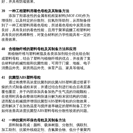
好，并具有防霉效果。
39 一种工程塑料用着色母粒及其制备方法
添加了羟基改性的金属有机框架材料(MOF‑OH)作为
增强剂，以及特定的分散剂、抗氧剂等助剂，从而制备得
到了一种工程塑料用着色母粒，所述着色母粒中炭黑分散
良好，具有良好的着色性能，且用于聚苯硫醚工程塑料时
具有良好的再稀释性，对复合材料的力学性能具有一定的
改善效果。
40 含植物纤维的塑料母粒及其制备方法和应用
将植物纤维与塑料树脂及各类添加剂组分优化组合制
成塑料母粒，结合了塑料与植物纤维的优点，并改善了复
合材料的机械性能和抗菌性能，可用于门窗、地板、电子
消费品外壳、厨房用品外壳、体育产品、家具等领域。
41 抗菌型ABS塑料母粒
通过将携带高浓度抗菌剂的抗菌ABS塑料通过喷雾干
燥的方式制备成粉末状，并通过结合剂进行粘合后表层裹
覆包覆层，并于内部添加具备加热产生气流的功能颗粒，
在使用时具备由整体结构快速分解为粉末状结构的功能，
进而配合机械搅拌增强抗菌型ABS塑料母粒的分散效果，
进而解决了在加热温度与搅拌速率确定的塑料制备工艺中
如何改善高浓度抗菌型ABS塑料母粒分散性较差的问题。
42 一种抗紫外环保色母粒及其制备方法
原料制备而成：颜料、载体树脂、分散剂、偶联剂、
加工助剂、抗紫外线稳定剂、含氟聚合物、低分子量聚丙