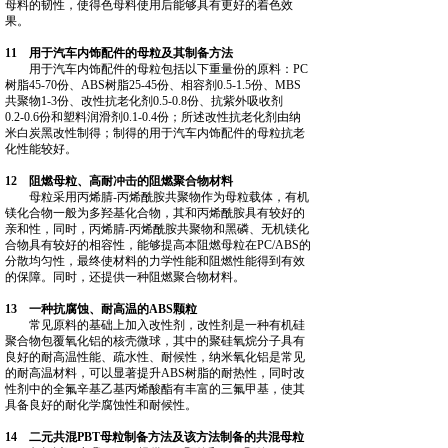
母料的韧性，使得色母料使用后能够具有更好的着色效
果。
11 用于汽车内饰配件的母粒及其制备方法
用于汽车内饰配件的母粒包括以下重量份的原料：PC
树脂45‑70份、ABS树脂25‑45份、相容剂0.5‑1.5份、MBS
共聚物1‑3份、改性抗老化剂0.5‑0.8份、抗紫外吸收剂
0.2‑0.6份和塑料润滑剂0.1‑0.4份；所述改性抗老化剂由纳
米白炭黑改性制得；制得的用于汽车内饰配件的母粒抗老
化性能较好。
12 阻燃母粒、高耐冲击的阻燃聚合物材料
母粒采用丙烯腈‑丙烯酰胺共聚物作为母粒载体，有机
镁化合物一般为多羟基化合物，其和丙烯酰胺具有较好的
亲和性，同时，丙烯腈‑丙烯酰胺共聚物和黑磷、无机镁化
合物具有较好的相容性，能够提高本阻燃母粒在PC/ABS的
分散均匀性，最终使材料的力学性能和阻燃性能得到有效
的保障。同时，还提供一种阻燃聚合物材料。
13 一种抗腐蚀、耐高温的ABS颗粒
常见原料的基础上加入改性剂，改性剂是一种有机硅
聚合物包覆氧化铝的核壳微球，其中的聚硅氧烷分子具有
良好的耐高温性能、疏水性、耐候性，纳米氧化铝是常见
的耐高温材料，可以显著提升ABS树脂的耐热性，同时改
性剂中的全氟辛基乙基丙烯酸酯有丰富的三氟甲基，使其
具备良好的耐化学腐蚀性和耐候性。
14 二元共混PBT母粒制备方法及该方法制备的共混母粒