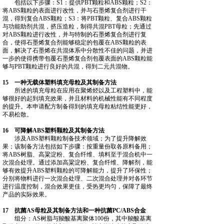
包括以下步骤：S1：提供PBT颗粒和ABS颗粒；S2：
将ABS颗粒的表面进行改性，并与石墨烯复合剂进行干
混，得到复合ABS颗粒；S3：将PBT颗粒、复合ABS颗粒
与功能助剂共混，挤压造粒，制得共混PBT母粒；先通过
对ABS颗粒进行改性，并与特制的石墨烯复合剂进行复
合，使得石墨烯复合剂能够稳定的包覆在ABS颗粒的表
面，解决了石墨烯在共混体系中分散性不佳的问题，并进
一步的使得携带包覆石墨烯复合剂包覆表面的ABS颗粒能
够与PBT颗粒进行良好的共混，得到二元共混物。
15 一种无载体塑料填充母粒及其制备方法
所述的填充母粒在应用在聚烯烃以及工程塑料中，能
够很好的起到填充效果，并且材料的机械性能有不同程度
的提升。本申请配方制备得到的填充母粒粘结性能更好，
不易松散。
16 可降解ABS塑料颗粒及其制备方法
涉及ABS塑料颗粒制备技术领域；为了提升降解效
果；该制备方法包括如下步骤：按重量份取各原料备用；
将ABS树脂、高粱淀粉、复合纤维、填料至于混合机中一
次混合处理。通过添加高粱淀粉、复合纤维、降解剂，能
够有效提升ABS塑料颗粒的可降解能力，提升了环保性；
分别将物料进行一次混合处理、二次混合处理并对各环节
进行温度控制，混合效果更佳，受热更均匀，保障了最终
产品的实际效果。
17 抗菌AS母粒及其制备方法和一种抗菌PC/ABS合金
组分：AS树脂与羧酸基离聚体100份，其中羧酸基离