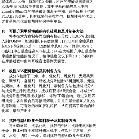
聚体占20‑50份；抗菌剂15‑40份；所述的羧酸基离聚体为
乙烯/甲基丙烯酸类共聚物，其中甲基丙烯酸单元中的
25mol%‑90mol%的羧基被金属离子中和。适合应用于抗菌
PC/ABS合金中，具有抗菌剂分布均匀、抗菌性强的优点，
尤其是热老化后抗菌性的保持率更高。
18 可提升聚甲醛性能的有机硅母粒及其制备方法
将本技术方案制备而成的有机硅母粒，以0.5％比例加
入到POM中，能达到以下有益效果：(1)POM的摩擦系数
从0.5下降到0.15以下；(2)磨损率从0.18％下降到0.05％；
(3)缺口冲击强度提高40％以上；(4)在大幅提升冲击强度和
摩擦磨损性能的情况下，拉伸强度仅仅下降2％；(5)制件
在摩擦过程中由刺耳噪音改善到无噪音。
19 改性ABS塑料颗粒及其制备方法
成分A包括丁二烯、水、催化剂、乳化剂、无规共聚
物、调节剂、凝聚剂，所述成分B包括AS树脂乳液、无规
共聚物、水、催化剂、乳化剂，该制备方法包括将成分A
与成分B进行乳液接枝，接枝后获得AB混合物，将成分C
与成分D进行乳液接枝掺和，得到CD混合物。通过采用四
组成分，各自聚合后再掺混熔融，并且在聚合前加入乳化
剂等制剂，可有效的增加胶乳粒径，从而提高了聚合的转
化率，增加产出比。
20 抗静电型ABS复合塑料粒子及其制备方法
将ABS树脂、抗氧化剂、抗静电剂A、抗静电剂B预先
干燥，按比例置于双螺杆挤出机中，依次经过熔融、挤
出、水冷、切粒、干燥，得到抗静电型ABS复合塑料粒