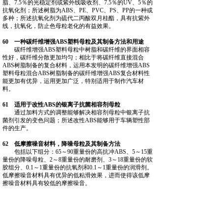
脂、7.5％的光稳定剂或紫外线吸收剂、7.5％的UV、5％的
抗氧化剂；所述树脂为ABS、PE、PVC、PS、PP的一种或
多种；所述抗氧化剂为硫代二丙酸双月桂酯，具有抗紫外
线，抗氧化，防止色母粒老化的有益效果。
60 一种碳纤维增强ABS塑料母粒及其制备方法和用途
碳纤维增强ABS塑料母粒中树脂和碳纤维的界面相容
性好，碳纤维分散更加均匀；相比于将碳纤维直接混合
ABS树脂制备的复合材料，运用本发明的碳纤维增强ABS
塑料母粒混合ABS树脂制备的碳纤维增强ABS复合材料性
能更加有优异，运用更加广泛，特别适用于制作汽车材
料。
61 适用于改性ABS的银离子抗菌相容剂母粒
通过加料方式的调整能够解决相容剂母粒中银离子抗
菌剂引发的变色问题；所述改性ABS能够用于车辆塑性部
件的生产。
62 低摩擦噪音材料，降噪母粒及其制备方法
包括以下组分：65～90重量份的高抗冲ABS、5～15重
量份的降噪母粒、2～8重量份的耐磨剂、3～18重量份的软
胶组分、0.1～1重量份的抗氧剂和0.1～1重量份的润滑剂。
低摩擦噪音材料具有优异的低粘滑效果，进而使得该低摩
擦噪音材料具有较低的摩擦噪音。
63 一种易着色且热化学性能稳定的色母粒及其制备方
法
色母粒的制备方法为将各组分按份数配比配料，然后