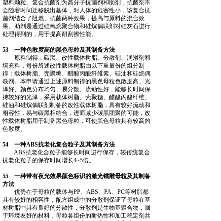
塑料颗粒。复合抗菌剂为高分子抗菌剂和助剂，抗菌剂不
会随着时间迁移脱出基体，对人体的危害性小，该复合抗
菌剂结合了阻燃、抗菌两种效果，提高与原料的混合效
果。助剂是通过硅氧烷聚合物和硅烷偶联剂对硅灰石进行
处理得到的，用于提高耐刮擦性能。
53 一种色散度高的黑色母粒及其制备方法
原料制得：碳黑、改性载体树脂、分散剂、润滑剂和
填充料，每份所述改性载体树脂由以下重量份的组分制
得：载体树脂、壳聚糖、醋酸丙酸纤维素、硅油和硅烷偶
联剂。本申请通过上述原料制得的黑色母粒色散度高、光
泽好、颜色分布均匀、易分散、流动性好，能够长时间保
持较好的光泽，采用载体树脂、壳聚糖、醋酸丙酸纤维、
硅油和硅烷偶联剂制备的改性载体树脂，具有较好流动和
相容性，易与碳黑相结合，进而减少碳黑团聚的可能，改
性载体树脂用于制备黑色母粒，可使黑色母粒具有较高的
色散度。
54 一种ABS抗老化复合粒子及其制备方法
ABS抗老化合粒子能够长时间进行保存，较传统复合
抗老化粒子的保存时间增长4~5倍。
55 一种带有夜光效果颜色标识的激光镭雕母粒及其制备
方法
优势在于母粒的载体与PP、ABS、PA、PC等树脂都
具有较好的相容性，配方组成中的分散剂保证了母粒在基
材树脂中具有良好的分散性，分散剂是生物基聚合物，属
于环境友好的材料，母粒各组份的耐热性和加工稳定剂共