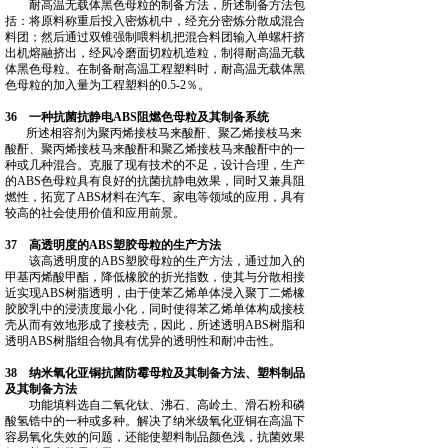
耐高温无载体黑色母粒的制备方法，所述制备方法包
括：将原料称重后投入密炼机中，经充分密炼分散成混合
料团；然后通过双锥强制喂料机把混合料团输入单螺杆挤
出机熔融挤出，经风冷磨面切粒机造粒，制得耐高温无载
体黑色母粒。在制备耐高温工程塑料时，耐高温无载体黑
色母粒的加入量为工程塑料的0.5‑2％。
36 一种抗菌抗静电ABS阻燃色母粒及其制备系统
所述相容剂为聚丙烯接枝马来酸酐、聚乙烯接枝马来
酸酐、聚丙烯接枝马来酸酐和聚乙烯接枝马来酸酐中的一
种或几种混合。克服了现有技术的不足，设计合理，生产
的ABS色母粒具有良好的抗菌抗静电效果，同时又兼具阻
燃性，拓宽了ABS材料在汽车、家电等领域的应用，具有
较高的社会使用价值和应用前景。
37 高透明度的ABS塑胶母粒的生产方法
该高透明度的ABS塑胶母粒的生产方法，通过加入的
甲基丙烯酸甲酯，降低橡胶的折光指数，使其与分散相接
近实现ABS树脂透明，由于使苯乙烯单体浸入聚丁二烯橡
胶胶乳中的浸渍度最小化，同时使得苯乙烯单体构成接枝
壳从而有效地形成了接枝壳，因此，所述透明ABS树脂和
透明ABS树脂组合物具有优异的透明性和耐冲击性。
38 纳米氧化亚铜抗菌防霉母粒及其制备方法、塑料制品
及其制备方法
功能填料选自二氧化钛、沸石、高岭土、滑石粉和磷
酸氢锆中的一种或多种。解决了纳米级氧化亚铜在高温下
容易氧化失效的问题，还能使塑料制品颜色浅，抗菌效果