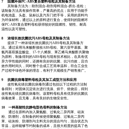
7 阻燃环保PC-ABS复合塑料母粒及其制备方法
其制备方法为：助剂混合‑助剂母料混合‑挤出‑造粒；
该制备方法具有操作简单，产量高的优点；应用于功能手
机电池盖、头盔、鼠标以及汽车门把手等，采用的原料均
为环保材料，通过以上的原料进行复合，使得到的阻燃环
保PC‑ABS复合塑料母粒获得较好的阻燃性、韧性、耐高
温性以及可塑性。
8 浓缩长效抗菌抗污ABS母粒及其制备方法
提供了一种浓缩长效抗菌抗污ABS母粒及其制备方
法。通过采用马来酸酐接枝ABS母粒、聚六亚甲基胍、聚
氨丙基双胍盐酸盐、17‑十八烯胺、苯乙烯马来酸酐共聚物
为原料，制备得到的ABS母粒与现有技术相比，在具有优
异力学性能的同时，还拥有良好的抗菌、抗污功效，且功
效作用时间久，同时整个合成工艺简单温和，符合工业生
产过程中绿色环保的理念，有利于大规模生产销售推广。
9 抗菌抗病毒塑料母粒及其加工成型方法和应用
改性氧化镁抗菌抗病毒剂通过包括以下过程的方法制
备得到：对固体沉淀依次进行洗涤、烘干、焙烧后，得到
改性氧化镁抗菌抗病毒剂。该塑料母粒具有优异的抗菌抗
病毒效果，且无毒，具有良好的生物安全性。
10 一种高韧性抗静电型色母料的制备方法
通过在原料内加入聚氨酯、过氧化二异丙苯、硅灰
粉、防潮剂，在制备的时候使得聚氨酯、过氧化二异丙
苯、硅灰粉、防潮剂与主料充分的混合均匀，混合状态为
常温，这样能够节约制备的成本，且很大程度的提高了色