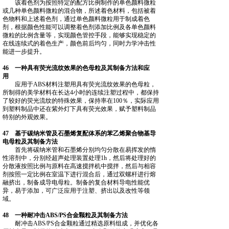
该着色剂为按照特定的配方比例制作的单色颜料微粒
或几种单色颜料微粒的混合物，所述着色材料，包括被着
色物料和上述着色剂，通过单色颜料微粒用于制成着色
剂，根据颜色性能可以调整着色剂添加比例及各单色颜料
微粒的比例含量等，实现颜色管控手段，能够实现稳定的
在线连续式的着色生产，颜色前后均匀，同时力学冲击性
能进一步提升。
46 一种具有荧光流纹效果的色母粒及其制备方法和应
用
应用于ABS材料注塑用具有荧光流纹效果的色母粒，
所制得的美学材料在长达4小时的连续注塑过程中，都保持
了较好的荧光流纹的特殊效果，保持率在100％，实际应用
到塑料制品中还在紫外灯下具有荧光效果，赋予塑料制品
特别的外观效果。
47 基于碳纳米管及石墨烯复配体系的苯乙烯聚合物基导
电母粒及其制备方法
首先将碳纳米管和石墨烯分别均匀分散在易挥发的惰
性溶剂中，分别经超声处理装置处理1h，然后将处理好的
分散液按照比例与原料在高速搅拌机中搅拌，然后与相容
剂按照一定比例在室温下进行混合后，通过双螺杆进行熔
融挤出，制备成导电母粒。制备的复合材料导电性能优
异，易于添加，可广泛应用于注塑、挤出以及改性等领
域。
48 一种耐冲击ABS/PS合金颗粒及其制备方法
耐冲击ABS/PS合金颗粒通过精选原料组成，并优化各