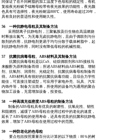
同保证了在不同树脂的加工温度下色母粒的稳定性，有机
复核夜光粉赋予镭雕母粒带有夜光效果的功能性，夜光颜
色具有可选择性，夜光粉耐温800℃，使用寿命超过20年，
具有良好的普适性和使用耐久性。
56 一种抗静电母粒及其制备方法
采用阴离子抗静电剂，三聚氰胺及衍生物在高温燃烧
时释放出氮气，为无毒无卤抗静电剂，且由于偶联剂与分
散剂的作用，抗静电剂更易于均匀分散于载体树脂中，起
到抗静电剂作用，同时没有降低母粒的机械性能。
57 抗菌抗病毒母粒、ABS材料及其制备方法
抗菌抗病毒母粒是以CuS、硅烷偶联剂和ABS接枝马
来酸酐为原料制备而得；所述ABS材料由ABS树脂、增韧
剂、抗氧剂、润滑剂、光稳定剂、抗菌抗病毒母粒制备而
得。ABS材料具有很好的抗菌抗病毒功能，且综合力学性
能佳，可直接注塑成型，可应用于家电外壳、玩具、汽车
内饰件等，制备方法简单，所使用的设备均为通用的聚合
物加工设备，无需增加设备，投资低。
58 一种高填充低密度ABS母粒的制备方法
制备的ABS母粒具有优良的耐磨性、抗氧化性、韧性
和阻燃性，减缓了ABS母粒在使用过程中的老化的速度，
延长了ABS母粒的使用寿命，还具有优良的抗菌和抗静电
效果，增加了ABS母粒在使用过程中的范围。
59 一种防老化的色母粒
要点包括按照重量百分比计算的以下物质：80％的树