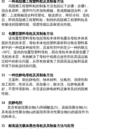
31 一种高阻燃工程塑料粒及其制备方法
高阻燃工程塑料粒的制备方法包括以下步骤：步骤1，
混合各原料，搅拌均匀并加热熔融，形成熔融混合料；步
骤2，上述熔融混合料经塑化、输送挤出，再经冷却、造粒
后，即得高阻燃工程塑料粒；制得的高阻燃工程塑料粒具
有极佳的阻燃性能、强度性能以及耐老化性能。
32 包覆型塑料母粒及其制备方法
该包覆型塑料母粒包括母粒本体和包覆在母粒本体表
面的无机粉末层，母粒本体包括塑料基材和分散在塑料基
材中的一种或多种改性剂，且改性剂中的至少一种的熔点
≤60℃。提供的包覆型塑料母粒，因在母粒本体表面包覆了
无机粉末层，有效解决了母粒中低熔点改性剂在高温运输
过程中的析出问题，从而有效避免了其因高温运输和温差
环境下的粘连结块问题。
33 一种抗静电母粒及其制备方法
主基料、助抗静电剂、纳米材料、抗氧剂、润滑剂和
加工助剂，性价比高、添加量小，耐水洗，抗静电效果
好，不受环境影响，并且该抗静电材料还兼有良好的阻燃
性能。
34 抗静电剂
其含有嵌段聚合物(A)和磺酸盐(S)，该嵌段聚合物(A)
具有疏水性聚合物(a)的嵌段和亲水性聚合物(b)的嵌段作为
结构单元。
35 耐高温无载体黑色母粒及其制备方法与应用