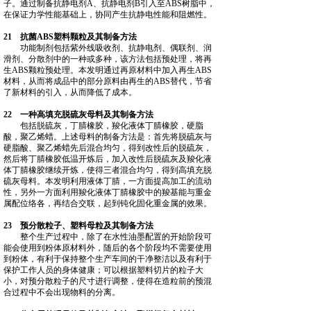
子。通过制备抗静电剂A、抗静电剂B引入至ABS树脂中，
在保证力学性能基础上，协同产生抗静电性能和阻燃性。
21 抗菌ABS塑料颗粒及其制备方法
功能制剂包括紫外线吸收剂、抗静电剂、偶联剂、润
滑剂、分散剂中的一种或多种，该方法包括预处理，将再
生ABS颗粒预处理。本发明通过再原材料中加入再生ABS
材料，从而将成品中的部分原料由再生的ABS替代，节省
了新材料的引入，从而降低了成本。
22 一种高填充脱硫灰母料及其制备方法
包括脱硫灰，丁腈橡胶，羧化液体丁腈橡胶，硬脂
酸，聚乙烯蜡。上述母料的制备方法是：首先将脱硫灰与
硬脂酸、聚乙烯蜡先后混合均匀，得到改性后的脱硫灰，
然后将丁腈橡胶低温开炼后，加入改性后脱硫灰及羧化液
体丁腈橡胶继续开炼，使得三者混合均匀，得到高填充脱
硫灰母料。本发明利用液体丁腈，一方面提高加工的流动
性，另外一方面利用羧化液体丁腈橡胶中的羧基能与重金
属配位络各，再结合交联，起到钝化固化重金属的效果。
23 预分散粒子、塑料母粒及其制备方法
整个生产过程中，除了在水性油墨配置的开始阶段可
能会使用到粉体原材料外，随后的各个阶段均不需要使用
到粉体，有利于保持整个生产车间的干净整洁以及有利于
保护工作人员的身体健康；可以根据塑料切片的粒子大
小，对预分散粒子的尺寸进行调整，使得在造粒前的预混
合过程中不会出现物料的分离。