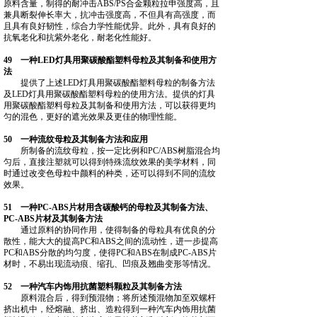
原料含量，制得的耐冲击ABS/PS合金颗粒拉申强度高，且
兼具断裂伸长率大，抗冲击强度高，不但具有高强度，而
且具有良好韧性，综合力学性能优异。此外，具有良好的
抗氧老化和抗紫外老化，耐老化性能好。
49 一种LED灯具用聚碳酸酯塑料母粒及其制备和使用方
法
提供了上述LED灯具用聚碳酸酯塑料母粒的制备方法
及LED灯具用聚碳酸酯塑料母粒的使用方法。提供的灯具
用聚碳酸酯塑料母粒及其制备和使用方法，可以获得更均
匀的混色，更好的遮光效果及更佳的物理性能。
50 一种流纹母粒及其制备方法和应用
所制备的流纹母粒，按一定比例和PC/ABS树脂混合均
匀后，直接注塑就可以得到特殊流纹效果的美学材料，同
时通过改变色母粒中颜料的种类，还可以得到不同的流纹
效果。
51 一种PC-ABS片材用含碳酸钙的母粒及其制备方法、
PC-ABS片材及其制备方法
通过原料的协同作用，使得制备的母粒具有优良的分
散性，能大大的提高PC和ABS之间的流动性，进一步提高
PC和ABS分散的均匀度，使得PC和ABS在制成PC‑ABS片
材时，不易出现流动痕、缩孔、凹痕及翘曲变形等情况。
52 一种汽车内饰用抗菌塑料颗粒及其制备方法
原料混合后，得到预混物；将所述预混物加至双螺杆
挤出机中，经熔融、挤出、造粒得到一种汽车内饰用抗菌