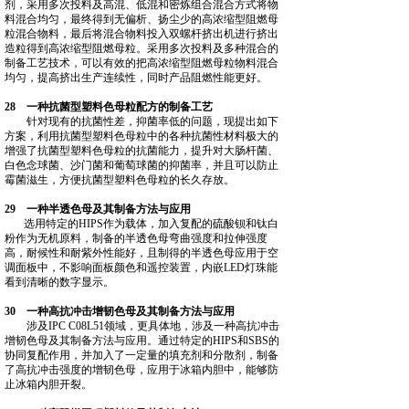
剂，采用多次投料及高混、低混和密炼组合混合方式将物
料混合均匀，最终得到无偏析、扬尘少的高浓缩型阻燃母
粒混合物料，最后将混合物料投入双螺杆挤出机进行挤出
造粒得到高浓缩型阻燃母粒。采用多次投料及多种混合的
制备工艺技术，可以有效的把高浓缩型阻燃母粒物料混合
均匀，提高挤出生产连续性，同时产品阻燃性能更好。
28 一种抗菌型塑料色母粒配方的制备工艺
针对现有的抗菌性差，抑菌率低的问题，现提出如下
方案，利用抗菌型塑料色母粒中的各种抗菌性材料极大的
增强了抗菌型塑料色母粒的抗菌能力，提升对大肠杆菌、
白色念球菌、沙门菌和葡萄球菌的抑菌率，并且可以防止
霉菌滋生，方便抗菌型塑料色母粒的长久存放。
29 一种半透色母及其制备方法与应用
选用特定的HIPS作为载体，加入复配的硫酸钡和钛白
粉作为无机原料，制备的半透色母弯曲强度和拉伸强度
高，耐候性和耐紫外性能好，且制得的半透色母应用于空
调面板中，不影响面板颜色和遥控装置，内嵌LED灯珠能
看到清晰的数字显示。
30 一种高抗冲击增韧色母及其制备方法与应用
涉及IPC C08L51领域，更具体地，涉及一种高抗冲击
增韧色母及其制备方法与应用。通过特定的HIPS和SBS的
协同复配作用，并加入了一定量的填充剂和分散剂，制备
了高抗冲击强度的增韧色母，应用于冰箱内胆中，能够防
止冰箱内胆开裂。