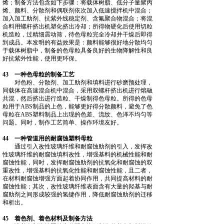
烯；制备方法包含如下步骤：将载体树脂、低分子量聚丙
烯、颜料、分散剂和偶联剂依次加入低速搅拌机中混合；
加入加工助剂、抗紫外线稳定剂、含氟聚合物混合；将混
合料用螺杆挤出机塑化挤出冷却；所得物硬化后使用切粒
机造粒，过精细震动筛，待色母粒完全冷却并干燥后即得
到成品。本发明的有益效果是：颜料能够很好地分散均匀
于载体树脂中，制备的色母粒具备良好的生物降解性和良
好抗紫外性能，使用更环保。
43 一种色母粒的制备工艺
对色粉、分散剂、加工助剂和填料进行砂磨预处理，
同载体在高速混合机中混合，采用双螺杆挤出机进行熔融
共混，然后挤出进行造粒、干燥制得色母粒。所得的色母
粒用于ABS制品的上色，能够更好得分散颜料，避免了色
母粒在ABS塑料制品上出现的色差、流纹、色泽不均匀等
问题。同时，制作工艺简单、操作环境友好。
44 一种管道用的耐腐蚀塑料母粒
通过引入改性玻璃纤维和耐腐蚀助剂的引入，发挥改
性玻璃纤维的耐腐蚀填料改性，增强基料的机械性能和耐
腐蚀性能，同时，发挥耐腐蚀助剂的抗氧化和耐腐蚀的双
重改性，增强基料的抗氧化性能和耐腐蚀性能，且二者，
在材料耐腐蚀增强方面起着协同作用，共同提高材料的耐
腐蚀性能；其次，改性玻璃纤维表面含有大量的羟基与耐
腐助剂之间形成较强的氢键作用，降低耐腐蚀助剂的迁移
和析出。
45 着色剂、着色材料及制备方法