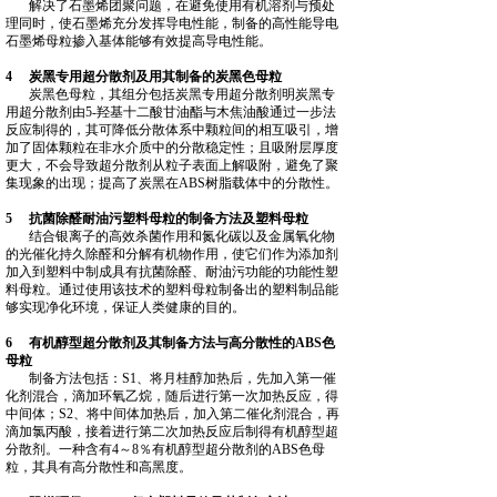
解决了石墨烯团聚问题，在避免使用有机溶剂与预处
理同时，使石墨烯充分发挥导电性能，制备的高性能导电
石墨烯母粒掺入基体能够有效提高导电性能。
4 炭黑专用超分散剂及用其制备的炭黑色母粒
炭黑色母粒，其组分包括炭黑专用超分散剂明炭黑专
用超分散剂由5‑羟基十二酸甘油酯与木焦油酸通过一步法
反应制得的，其可降低分散体系中颗粒间的相互吸引，增
加了固体颗粒在非水介质中的分散稳定性；且吸附层厚度
更大，不会导致超分散剂从粒子表面上解吸附，避免了聚
集现象的出现；提高了炭黑在ABS树脂载体中的分散性。
5 抗菌除醛耐油污塑料母粒的制备方法及塑料母粒
结合银离子的高效杀菌作用和氮化碳以及金属氧化物
的光催化持久除醛和分解有机物作用，使它们作为添加剂
加入到塑料中制成具有抗菌除醛、耐油污功能的功能性塑
料母粒。通过使用该技术的塑料母粒制备出的塑料制品能
够实现净化环境，保证人类健康的目的。
6 有机醇型超分散剂及其制备方法与高分散性的ABS色
母粒
制备方法包括：S1、将月桂醇加热后，先加入第一催
化剂混合，滴加环氧乙烷，随后进行第一次加热反应，得
中间体；S2、将中间体加热后，加入第二催化剂混合，再
滴加氯丙酸，接着进行第二次加热反应后制得有机醇型超
分散剂。一种含有4～8％有机醇型超分散剂的ABS色母
粒，其具有高分散性和高黑度。