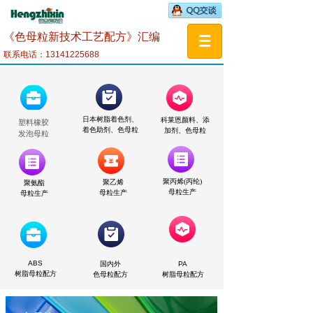
《色母粒新技术工艺配方》汇编
联系电话：13141225688
日本树脂着色剂、
科莱恩颜料、添
塑料橡胶
着色助剂、色母粒
加剂、色母粒
发泡
母粒
母粒
粒
聚丙烯(丙纶)
聚乙烯
聚氨酯
母粒生产
母粒生产
母粒
生产
ABS
国内外
PA
树脂母粒
配方
色母粒配方
树脂
母粒配方