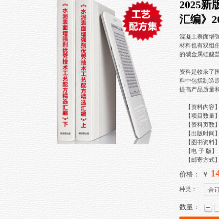
2025
汇编》201
混凝土表面增
材料也有双组
的碱金属硅酸
资料是收录了
料中包括制造
提高产品质量
【资料内容】
【项目数量】
【资料页数】6
【出版时间】20
【图书资料】1
【电 子 版】 
【邮寄方式】
1
价格： ￥
种类：
合
数量：