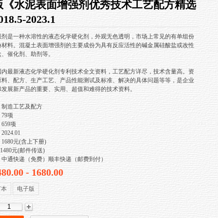
新版《水泥表面增强剂优秀技术工艺配方精选
8.5-2023.1
强剂是一种水溶性的液态
化学硬化剂
，外观无色透明，市场上常见的有单组份
份材料。混凝土表面增强剂的主要成份为具有反应活性的碱金属硅酸盐或改性
盐、催化剂、助剂等。
国内最新
液态
化学硬化剂
专利技术全文资料，工艺配方详尽，技术含量高。资
原料、配方、生产工艺、产品性能测试及标准、解决的具体问题等等，是企业
和发展新产品的重要、实用、超值和难得的技术资料。
制造工艺及配方
79项
59项
24.01
680元(含上下册)
1480元(邮件传送)
中通快递（免费）顺丰快递（邮费到付）
480.00 - 1680.00
订本
电子版