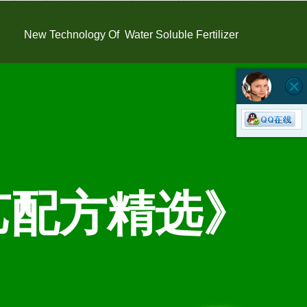
资料
期！
New Technology Of
Water Soluble Fertilizer
艺配方精选》