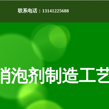
农业
赚钱机遇
必备
端肥料
发展的进入黄金时
生产 必备资料
联系电话：13141225688
消泡剂制造工