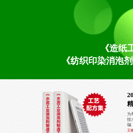
《造纸
《纺织印染消泡剂
2
精
为
技
编
王